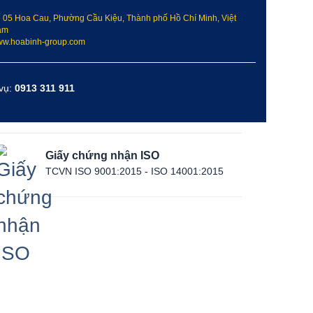
 05 Hoa Cau, Phường Cầu Kiệu, Thành phố Hồ Chí Minh, Việt
am
w.hoabinh-group.com
 vụ:
0913 311 911
Giấy chứng nhận ISO
TCVN ISO 9001:2015 - ISO 14001:2015