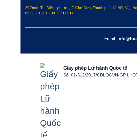
29 Đoàn Thị Điểm, phường Ô Chợ Dừa, Thành phố Hà Nội, Việt N
0939 311 911
-
0913 311 911
Email:
info@ho
Giấy phép Lữ hành Quốc tế
Số: 01-512/2017/CDLQGVN-GP LHQ