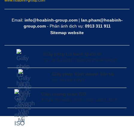
www.hoabinh-group.com
Email:
info@hoabinh-group.com
|
lan.pham@hoabinh-
group.com
- Phản ánh dịch vụ:
0913 311 911
Sitemap website
Giấy phép Lữ hành Quốc tế
Số: 01-512/2017/CDLQGVN-GP LHQT
Giấy phép Kinh doanh Vận tải
Số: 364/GPXDVT
Giấy chứng nhận ISO
TCVN ISO 9001:2015 - ISO 14001:2015