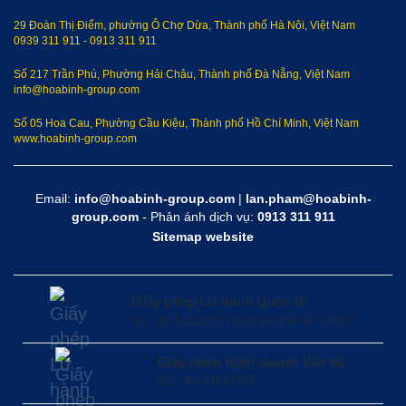
29 Đoàn Thị Điểm, phường Ô Chợ Dừa, Thành phố Hà Nội, Việt Nam
0939 311 911
-
0913 311 911
Số 217 Trần Phú, Phường Hải Châu, Thành phố Đà Nẵng, Việt Nam
info@hoabinh-group.com
Số 05 Hoa Cau, Phường Cầu Kiệu, Thành phố Hồ Chí Minh, Việt Nam
www.hoabinh-group.com
Email:
info@hoabinh-group.com
|
lan.pham@hoabinh-
group.com
- Phản ánh dịch vụ:
0913 311 911
Sitemap website
Giấy phép Lữ hành Quốc tế
Số: 01-512/2017/CDLQGVN-GP LHQT
Giấy phép Kinh doanh Vận tải
Số: 364/GPXDVT