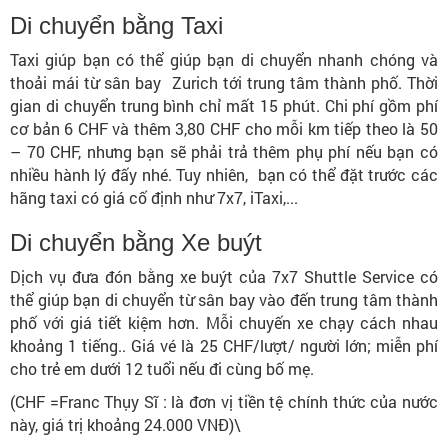
Di chuyển bằng Taxi
Taxi giúp bạn có thể giúp bạn di chuyển nhanh chóng và
thoải mái từ sân bay Zurich tới trung tâm thành phố. Thời
gian di chuyển trung bình chỉ mất 15 phút. Chi phí gồm phí
cơ bản 6 CHF và thêm 3,80 CHF cho mỗi km tiếp theo là 50
– 70 CHF, nhưng bạn sẽ phải trả thêm phụ phí nếu bạn có
nhiều hành lý đấy nhé. Tuy nhiên, bạn có thể đặt trước các
hãng taxi có giá cố định như 7x7, iTaxi,...
Di chuyển bằng Xe buýt
Dịch vụ đưa đón bằng xe buýt của 7x7 Shuttle Service có
thể giúp bạn di chuyển từ sân bay vào đến trung tâm thành
phố với giá tiết kiệm hơn. Mỗi chuyến xe chạy cách nhau
khoảng 1 tiếng.. Giá vé là 25 CHF/lượt/ người lớn; miễn phí
cho trẻ em dưới 12 tuổi nếu đi cùng bố mẹ.
(CHF =Franc Thụy Sĩ : là đơn vị tiền tệ chính thức của nước
này, giá trị khoảng 24.000 VNĐ)\