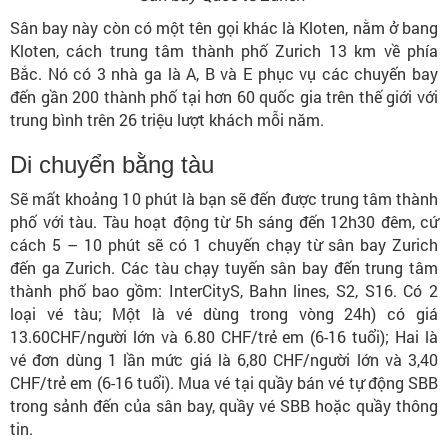
Sân bay này còn có một tên gọi khác là Kloten, nằm ở bang
Kloten, cách trung tâm thành phố Zurich 13 km về phía
Bắc. Nó có 3 nhà ga là A, B và E phục vụ các chuyến bay
đến gần 200 thành phố tại hơn 60 quốc gia trên thế giới với
trung bình trên 26 triệu lượt khách mỗi năm.
Di chuyển bằng tàu
Sẽ mất khoảng 10 phút là bạn sẽ đến được trung tâm thành
phố với tàu. Tàu hoạt động từ 5h sáng đến 12h30 đêm, cứ
cách 5 – 10 phút sẽ có 1 chuyến chạy từ sân bay Zurich
đến ga Zurich. Các tàu chạy tuyến sân bay đến trung tâm
thành phố bao gồm: InterCityS, Bahn lines, S2, S16. Có 2
loại vé tàu; Một là vé dùng trong vòng 24h) có giá
13.60CHF/người lớn và 6.80 CHF/trẻ em (6-16 tuổi); Hai là
vé đơn dùng 1 lần mức giá là 6,80 CHF/người lớn và 3,40
CHF/trẻ em (6-16 tuổi). Mua vé tại quầy bán vé tự động SBB
trong sảnh đến của sân bay, quầy vé SBB hoặc quầy thông
tin.