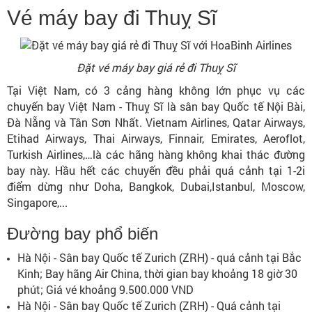
Vé máy bay đi Thuỵ Sĩ
Đặt vé máy bay giá rẻ đi Thuỵ Sĩ
Tại Việt Nam, có 3 cảng hàng không lớn phục vụ các
chuyến bay Việt Nam - Thuỵ Sĩ là sân bay Quốc tế Nội Bài,
Đà Nẵng và Tân Sơn Nhất. Vietnam Airlines, Qatar Airways,
Etihad Airways, Thai Airways, Finnair, Emirates, Aeroflot,
Turkish Airlines,…là các hãng hàng không khai thác đường
bay này. Hầu hết các chuyến đều phải quá cảnh tại 1-2i
điểm dừng như Doha, Bangkok, Dubai,Istanbul, Moscow,
Singapore,...
Đường bay phổ biến
Hà Nội - Sân bay Quốc tế Zurich (ZRH) - quá cảnh tại Bắc
Kinh; Bay hãng Air China, thời gian bay khoảng 18 giờ 30
phút; Giá vé khoảng 9.500.000 VND
Hà Nội - Sân bay Quốc tế Zurich (ZRH) - Quá cảnh tại