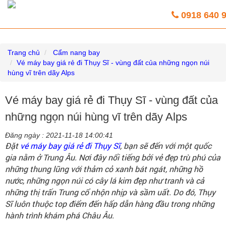
Vé máy bay giá rẻ trực tuyến HoaBinh
0918 640 
Airlines
Trang chủ
Cẩm nang bay
Vé máy bay giá rẻ đi Thụy Sĩ - vùng đất của những ngọn núi
hùng vĩ trên dãy Alps
Vé máy bay giá rẻ đi Thụy Sĩ - vùng đất của
những ngọn núi hùng vĩ trên dãy Alps
Đăng ngày :
2021-11-18 14:00:41
Đặt
vé máy bay giá rẻ đi Thụy Sĩ
, bạn sẽ đến với một quốc
gia nằm ở Trung Âu. Nơi đây nổi tiếng bởi vẻ đẹp trù phú của
những thung lũng với thảm cỏ xanh bát ngát, những hồ
nước, những ngọn núi có cây lá kim đẹp như tranh và cả
những thị trấn Trung cổ nhộn nhịp và sầm uất. Do đó, Thụy
Sĩ luôn thuộc top điểm đến hấp dẫn hàng đầu trong những
hành trình khám phá Châu Âu.