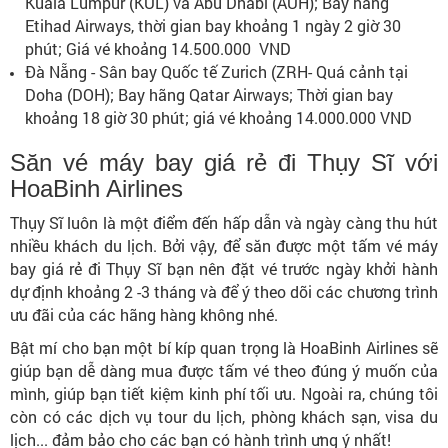
Kuala Lumpur (KUL) và Abu Dhabi (AUH); Bay hãng
Etihad Airways, thời gian bay khoảng 1 ngày 2 giờ 30
phút; Giá vé khoảng 14.500.000 VND
Đà Nẵng - Sân bay Quốc tế Zurich (ZRH- Quá cảnh tại
Doha (DOH); Bay hãng Qatar Airways; Thời gian bay
khoảng 18 giờ 30 phút; giá vé khoảng 14.000.000 VND
Săn vé máy bay giá rẻ đi Thụy Sĩ với
HoaBinh Airlines
Thụy Sĩ luôn là một điểm đến hấp dẫn và ngày càng thu hút
nhiều khách du lịch. Bởi vậy, để săn được một tấm vé máy
bay giá rẻ đi Thụy Sĩ bạn nên đặt vé trước ngày khởi hành
dự định khoảng 2 -3 tháng và để ý theo dõi các chương trình
ưu đãi của các hãng hàng không nhé.
Bật mí cho bạn một bí kíp quan trọng là HoaBinh Airlines sẽ
giúp bạn dễ dàng mua được tấm vé theo đúng ý muốn của
mình, giúp bạn tiết kiệm kinh phí tối ưu. Ngoài ra, chúng tôi
còn có các dịch vụ tour du lịch, phòng khách sạn, visa du
lịch... đảm bảo cho các bạn có hành trình ưng ý nhất!