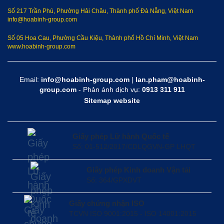
Số 217 Trần Phú, Phường Hải Châu, Thành phố Đà Nẵng, Việt Nam
info@hoabinh-group.com
Số 05 Hoa Cau, Phường Cầu Kiệu, Thành phố Hồ Chí Minh, Việt Nam
www.hoabinh-group.com
Email:
info@hoabinh-group.com
|
lan.pham@hoabinh-
group.com
- Phản ánh dịch vụ:
0913 311 911
Sitemap website
Giấy phép Lữ hành Quốc tế
Số: 01-512/2017/CDLQGVN-GP LHQT
Giấy phép Kinh doanh Vận tải
Số: 364/GPXDVT
Giấy chứng nhận ISO
TCVN ISO 9001:2015 - ISO 14001:2015