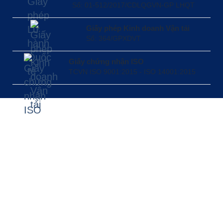
Số: 01-512/2017/CDLQGVN-GP LHQT
Giấy phép Kinh doanh Vận tải
Số: 364/GPXDVT
Giấy chứng nhận ISO
TCVN ISO 9001:2015 - ISO 14001:2015