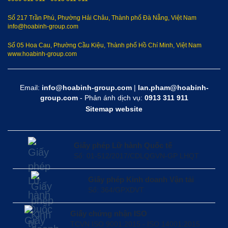
Số 217 Trần Phú, Phường Hải Châu, Thành phố Đà Nẵng, Việt Nam
info@hoabinh-group.com
Số 05 Hoa Cau, Phường Cầu Kiệu, Thành phố Hồ Chí Minh, Việt Nam
www.hoabinh-group.com
Email:
info@hoabinh-group.com
|
lan.pham@hoabinh-
group.com
- Phản ánh dịch vụ:
0913 311 911
Sitemap website
Giấy phép Lữ hành Quốc tế
Số: 01-512/2017/CDLQGVN-GP LHQT
Giấy phép Kinh doanh Vận tải
Số: 364/GPXDVT
Giấy chứng nhận ISO
TCVN ISO 9001:2015 - ISO 14001:2015