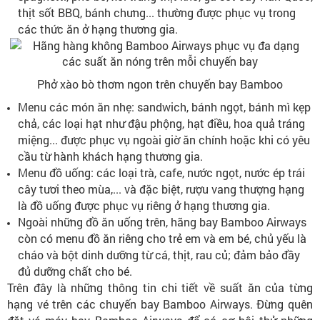
thịt sốt BBQ, bánh chưng... thường được phục vụ trong
các thức ăn ở hạng thương gia.
Phở xào bò thơm ngon trên chuyến bay Bamboo
Menu các món ăn nhẹ: sandwich, bánh ngọt, bánh mì kẹp
chả, các loại hạt như đậu phộng, hạt điều, hoa quả tráng
miệng... được phục vụ ngoài giờ ăn chính hoặc khi có yêu
cầu từ hành khách hạng thương gia.
Menu đồ uống: các loại trà, cafe, nước ngọt, nước ép trái
cây tươi theo mùa,... và đặc biệt, rượu vang thượng hạng
là đồ uống được phục vụ riêng ở hạng thương gia.
Ngoài những đồ ăn uống trên, hãng bay Bamboo Airways
còn có menu đồ ăn riêng cho trẻ em và em bé, chủ yếu là
cháo và bột dinh dưỡng từ cá, thịt, rau củ; đảm bảo đầy
đủ dưỡng chất cho bé.
Trên đây là những thông tin chi tiết về suất ăn của từng
hạng vé trên các chuyến bay Bamboo Airways. Đừng quên