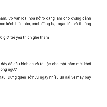
thăm. Vô vàn loài hoa nở rộ càng làm cho khung cảnh
con kênh hiền hòa, cánh đồng bạt ngàn lúa và thưởng
đây để cầu bình an và tài lộc cho một năm mới khởi
lòng người.
hau. Đừng quên sở hữu ngay nhiều ưu đãi vé máy bay