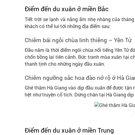
Điểm đến du xuân ở miền Bắc
Tiết trời se lạnh và nắng ấm nhẹ nhàng của tháng
khách có thể lui tới những địa điểm sau:
Chiêm bái ngôi chùa linh thiêng – Yên Tử
Đầu năm là thời điểm ngôi chùa nổi tiếng Yên Tử đ
chốn bồng lai tiên cảnh. Bức tranh mùa xuân tại ch
thanh tịnh cho những ngày đầu xuân.
Chiêm ngưỡng sắc hoa đào nở rộ ở Hà Gi
Ghé thăm Hà Giang vào dịp đầu xuân để được tận m
hệt như truyện cổ tích. Dừng chân tại Hà Giang dịp
Điểm đến du xuân ở miền Trung