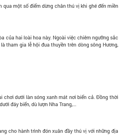
ểm qua một số điểm dừng chân thú vị khi ghé đến miền
òa của hai loài hoa này. Ngoài việc chiêm ngưỡng sắc
là tham gia lễ hội đua thuyền trên dòng sông Hương,
i chơi dưới làn sóng xanh mát nơi biển cả. Đồng thời
ưới đáy biển, dù lượn Nha Trang,...
ng cho hành trình đón xuân đầy thú vị với những địa