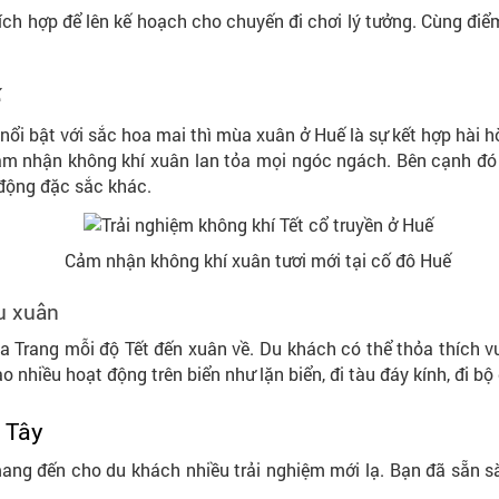
hích hợp để lên kế hoạch cho chuyến đi chơi lý tưởng. Cùng đi
ế
nổi bật với sắc hoa mai thì mùa xuân ở Huế là sự kết hợp hài h
ảm nhận không khí xuân lan tỏa mọi ngóc ngách. Bên cạnh đó 
động đặc sắc khác.
Cảm nhận không khí xuân tươi mới tại cố đô Huế
ầu xuân
a Trang mỗi độ Tết đến xuân về. Du khách có thể thỏa thích vu
hiều hoạt động trên biển như lặn biển, đi tàu đáy kính, đi bộ d
 Tây
ng đến cho du khách nhiều trải nghiệm mới lạ. Bạn đã sẵn sà