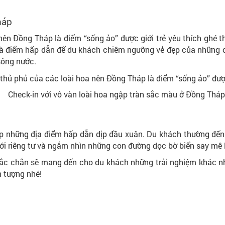
háp
ên Đồng Tháp là điểm “sống ảo” được giới trẻ yêu thích ghé 
 là điểm hấp dẫn để du khách chiêm ngưỡng vẻ đẹp của những 
sông nước.
Check-in với vô vàn loài hoa ngập tràn sắc màu ở Đồng Tháp
p những địa điểm hấp dẫn dịp đầu xuân. Du khách thường đến 
ới riêng tư và ngắm nhìn những con đường dọc bờ biển say mê 
ắc chắn sẽ mang đến cho du khách những trải nghiệm khác n
n tượng nhé!