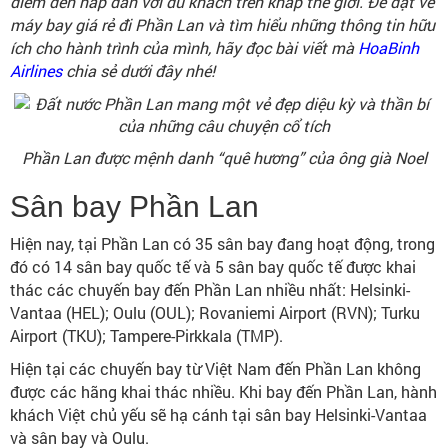
điểm đến hấp dẫn với du khách trên khắp thế giới. Để đặt vé
máy bay giá rẻ đi Phần Lan và tìm hiểu những thông tin hữu
ích cho hành trình của mình, hãy đọc bài viết mà
HoaBinh
Airlines
chia sẻ dưới đây nhé!
Phần Lan được mệnh danh “quê hương” của ông già Noel
Sân bay Phần Lan
Hiện nay, tại Phần Lan có 35 sân bay đang hoạt động, trong
đó có 14 sân bay quốc tế và 5 sân bay quốc tế được khai
thác các chuyến bay đến Phần Lan nhiều nhất: Helsinki-
Vantaa (HEL); Oulu (OUL); Rovaniemi Airport (RVN); Turku
Airport (TKU); Tampere-Pirkkala (TMP).
Hiện tại các chuyến bay từ Việt Nam đến Phần Lan không
được các hãng khai thác nhiều. Khi bay đến Phần Lan, hành
khách Việt chủ yếu sẽ hạ cánh tại sân bay Helsinki-Vantaa
và sân bay và Oulu.