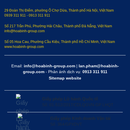
29 Đoàn Thị Điểm, phường Ô Chợ Dừa, Thành phố Hà Nội, Việt Nam
0939 311 911
-
0913 311 911
Số 217 Trần Phú, Phường Hải Châu, Thành phố Đà Nẵng, Việt Nam
info@hoabinh-group.com
Số 05 Hoa Cau, Phường Cầu Kiệu, Thành phố Hồ Chí Minh, Việt Nam
www.hoabinh-group.com
Email:
info@hoabinh-group.com
|
lan.pham@hoabinh-
group.com
- Phản ánh dịch vụ:
0913 311 911
Sitemap website
Giấy phép Lữ hành Quốc tế
Số: 01-512/2017/CDLQGVN-GP LHQT
Giấy phép Kinh doanh Vận tải
Số: 364/GPXDVT