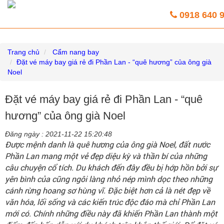
Vé máy bay giá rẻ trực tuyến HoaBinh
0918 640 
Airlines
Trang chủ
Cẩm nang bay
Đặt vé máy bay giá rẻ đi Phần Lan - “quê hương” của ông già
Noel
Đặt vé máy bay giá rẻ đi Phần Lan - “quê
hương” của ông già Noel
Đăng ngày :
2021-11-22 15:20:48
Được mệnh danh là quê hương của ông già Noel, đất nước
Phần Lan mang một vẻ đẹp diệu kỳ và thần bí của những
câu chuyện cổ tích. Du khách đến đây đều bị hớp hồn bởi sự
yên bình của cũng ngôi làng nhỏ nép mình dọc theo những
cánh rừng hoang sơ hùng vĩ. Đặc biệt hơn cả là nét đẹp về
văn hóa, lối sống và các kiến trúc độc đáo mà chỉ Phần Lan
mới có. Chính những điều này đã khiến Phần Lan thành một