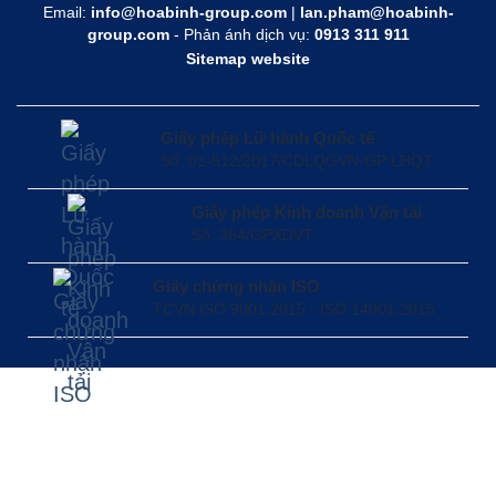
Email:
info@hoabinh-group.com
|
lan.pham@hoabinh-
group.com
- Phản ánh dịch vụ:
0913 311 911
Sitemap website
Giấy phép Lữ hành Quốc tế
Số: 01-512/2017/CDLQGVN-GP LHQT
Giấy phép Kinh doanh Vận tải
Số: 364/GPXDVT
Giấy chứng nhận ISO
TCVN ISO 9001:2015 - ISO 14001:2015