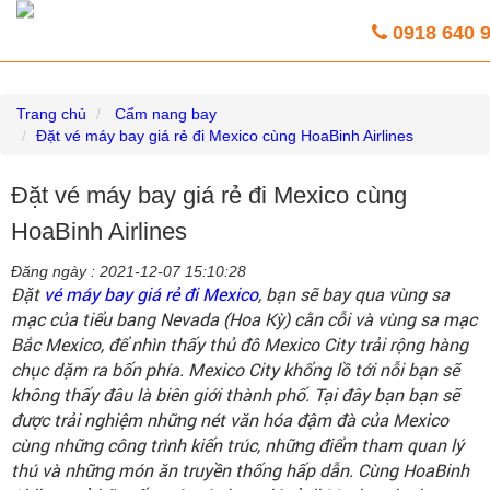
Vé máy bay giá rẻ trực tuyến HoaBinh
0918 640 
Airlines
Trang chủ
Cẩm nang bay
Đặt vé máy bay giá rẻ đi Mexico cùng HoaBinh Airlines
Đặt vé máy bay giá rẻ đi Mexico cùng
HoaBinh Airlines
Đăng ngày :
2021-12-07 15:10:28
Đặt
vé máy bay giá rẻ đi Mexico
, bạn sẽ bay qua vùng sa
mạc của tiểu bang Nevada (Hoa Kỳ) cằn cỗi và vùng sa mạc
Bắc Mexico, để nhìn thấy thủ đô Mexico City trải rộng hàng
chục dặm ra bốn phía. Mexico City khổng lồ tới nỗi bạn sẽ
không thấy đâu là biên giới thành phố. Tại đây bạn bạn sẽ
được trải nghiệm những nét văn hóa đậm đà của Mexico
cùng những công trình kiến trúc, những điểm tham quan lý
thú và những món ăn truyền thống hấp dẫn. Cùng HoaBinh