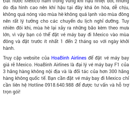
Đất nước Mexico nằm trong vùng khí hậu nhiệt đới, nhưng
do địa hình cao nên khí hậu tại đây khá ôn hòa, dễ chịu,
không quá nóng vào mùa hè không quá lạnh vào mùa đông
nên rất lý tưởng cho các chuyến du lịch nghỉ dưỡng. Tuy
nhiên đôi khi, mùa hè lại xảy ra những bão kèm theo mưa
lớn, vì vậy bạn có thể đặt vé máy bay đi Mexico vào mùa
đông và đặt trước ít nhất 1 đến 2 tháng so với ngày khởi
hành.
Truy cập website của
HoaBinh Airlines
để đặt vé máy bay
giá rẻ Mexico. HoaBinh Airlines là đại lý vé máy bay F1 của
3 hãng hàng không nội địa và là đối tác của hơn 300 hãng
hàng không quốc tế. Bạn cần đặt vé máy bay đi Mexico chỉ
cần liên hệ Hotline 0918.640.988 để được tư vấn và hỗ trợ
trọn gói!