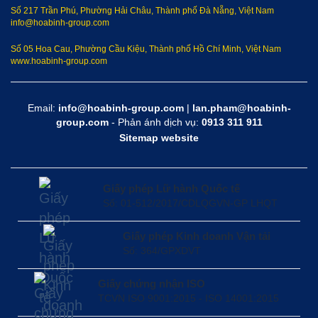
Số 217 Trần Phú, Phường Hải Châu, Thành phố Đà Nẵng, Việt Nam
info@hoabinh-group.com
Số 05 Hoa Cau, Phường Cầu Kiệu, Thành phố Hồ Chí Minh, Việt Nam
www.hoabinh-group.com
Email:
info@hoabinh-group.com
|
lan.pham@hoabinh-
group.com
- Phản ánh dịch vụ:
0913 311 911
Sitemap website
Giấy phép Lữ hành Quốc tế
Số: 01-512/2017/CDLQGVN-GP LHQT
Giấy phép Kinh doanh Vận tải
Số: 364/GPXDVT
Giấy chứng nhận ISO
TCVN ISO 9001:2015 - ISO 14001:2015