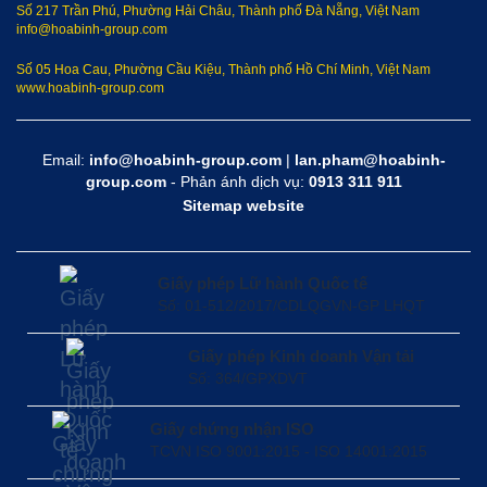
Số 217 Trần Phú, Phường Hải Châu, Thành phố Đà Nẵng, Việt Nam
info@hoabinh-group.com
Số 05 Hoa Cau, Phường Cầu Kiệu, Thành phố Hồ Chí Minh, Việt Nam
www.hoabinh-group.com
Email:
info@hoabinh-group.com
|
lan.pham@hoabinh-
group.com
- Phản ánh dịch vụ:
0913 311 911
Sitemap website
Giấy phép Lữ hành Quốc tế
Số: 01-512/2017/CDLQGVN-GP LHQT
Giấy phép Kinh doanh Vận tải
Số: 364/GPXDVT
Giấy chứng nhận ISO
TCVN ISO 9001:2015 - ISO 14001:2015