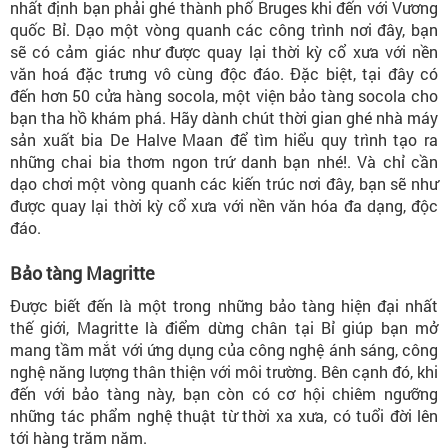
nhất định bạn phải ghé thành phố Bruges khi đến với Vương
quốc Bỉ. Dạo một vòng quanh các công trình nơi đây, bạn
sẽ có cảm giác như được quay lại thời kỳ cổ xưa với nền
văn hoá đặc trưng vô cùng độc đáo. Đặc biệt, tại đây có
đến hơn 50 cửa hàng socola, một viện bảo tàng socola cho
bạn tha hồ khám phá. Hãy dành chút thời gian ghé nhà máy
sản xuất bia De Halve Maan để tìm hiểu quy trình tạo ra
những chai bia thơm ngon trứ danh bạn nhé!. Và chỉ cần
dạo chơi một vòng quanh các kiến trúc nơi đây, bạn sẽ như
được quay lại thời kỳ cổ xưa với nền văn hóa đa dạng, độc
đáo.
Bảo tàng Magritte
Được biết đến là một trong những bảo tàng hiện đại nhất
thế giới, Magritte là điểm dừng chân tại Bỉ giúp bạn mở
mang tầm mắt với ứng dụng của công nghệ ánh sáng, công
nghệ năng lượng thân thiện với môi trường. Bên cạnh đó, khi
đến với bảo tàng này, bạn còn có cơ hội chiêm ngưỡng
những tác phẩm nghệ thuật từ thời xa xưa, có tuổi đời lên
tới hàng trăm năm.