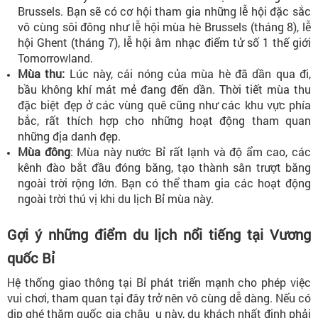
Brussels. Bạn sẽ có cơ hội tham gia những lễ hội đặc sắc
vô cùng sôi đông như lễ hội mùa hè Brussels (tháng 8), lễ
hội Ghent (tháng 7), lễ hội âm nhạc điểm tử số 1 thế giới
Tomorrowland.
Mùa thu:
Lúc này, cái nóng của mùa hè đã dần qua đi,
bầu không khí mát mẻ đang đến dần. Thời tiết mùa thu
đặc biệt đẹp ở các vùng quê cũng như các khu vực phía
bắc, rất thích hợp cho những hoạt động tham quan
những địa danh đẹp.
Mùa đông
: Mùa này nước Bỉ rất lạnh và độ ẩm cao, các
kênh đào bắt đầu đóng băng, tạo thành sân trượt băng
ngoài trời rộng lớn. Bạn có thể tham gia các hoạt động
ngoài trời thú vị khi du lịch Bỉ mùa này.
Gợi ý những điểm du lịch nổi tiếng tại Vương
quốc Bỉ
Hệ thống giao thông tại Bỉ phát triển mạnh cho phép việc
vui chơi, tham quan tại đây trở nên vô cùng dễ dàng. Nếu có
dịp ghé thăm quốc gia châu u này, du khách nhất định phải