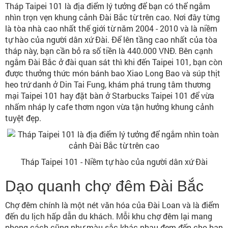
Tháp Taipei 101 là địa điểm lý tưởng để bạn có thể ngắm
nhìn trọn vẹn khung cảnh Đài Bắc từ trên cao. Nơi đây từng
là tòa nhà cao nhất thế giới từ năm 2004 - 2010 và là niềm
tự hào của người dân xứ Đài. Để lên tầng cao nhất của tòa
tháp này, bạn cần bỏ ra số tiền là 440.000 VNĐ. Bên cạnh
ngắm Đài Bắc ở đài quan sát thì khi đến Taipei 101, bạn còn
được thưởng thức món bánh bao Xiao Long Bao và súp thịt
heo trứ danh ở Din Tai Fung, khám phá trung tâm thương
mại Taipei 101 hay đặt bàn ở Starbucks Taipei 101 để vừa
nhấm nháp ly cafe thơm ngon vừa tận hưởng khung cảnh
tuyệt đẹp.
Tháp Taipei 101 - Niềm tự hào của người dân xứ Đài
Dạo quanh chợ đêm Đài Bắc
Chợ đêm chính là một nét văn hóa của Đài Loan và là điểm
đến du lịch hấp dẫn du khách. Mỗi khu chợ đêm lại mang
phong cách cũng như màu sắc khác nhau đem đến cho bạn