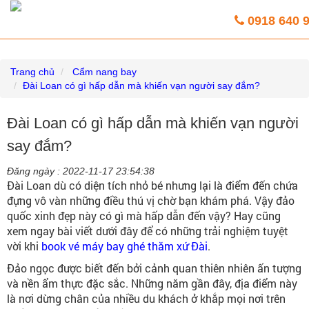
Vé máy bay giá rẻ trực tuyến HoaBinh
0918 640 
Airlines
Trang chủ
Cẩm nang bay
Đài Loan có gì hấp dẫn mà khiến vạn người say đắm?
Đài Loan có gì hấp dẫn mà khiến vạn người
say đắm?
Đăng ngày :
2022-11-17 23:54:38
Đài Loan dù có diện tích nhỏ bé nhưng lại là điểm đến chứa
đựng vô vàn những điều thú vị chờ bạn khám phá. Vậy đảo
quốc xinh đẹp này có gì mà hấp dẫn đến vậy? Hay cũng
xem ngay bài viết dưới đây để có những trải nghiệm tuyệt
vời khi
book vé máy bay ghé thăm xứ Đài
.
Đảo ngọc được biết đến bởi cảnh quan thiên nhiên ấn tượng
và nền ẩm thực đặc sắc. Những năm gần đây, địa điểm này
là nơi dừng chân của nhiều du khách ở khắp mọi nơi trên