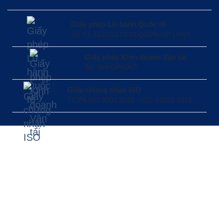
Giấy phép Lữ hành Quốc tế
Số: 01-512/2017/CDLQGVN-GP LHQT
Giấy phép Kinh doanh Vận tải
Số: 364/GPXDVT
Giấy chứng nhận ISO
TCVN ISO 9001:2015 - ISO 14001:2015