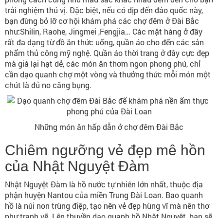
trải nghiệm thú vị. Đặc biệt, nếu có dịp đến đảo quốc này,
bạn đừng bỏ lỡ cơ hội khám phá các chợ đêm ở Đài Bắc
như:Shilin, Raohe, Jingmei ,Fengjia… Các mặt hàng ở đây
rất đa dạng từ đồ ăn thức uống, quần áo cho đến các sản
phẩm thủ công mỹ nghệ. Quần áo thời trang ở đây cực đẹp
mà giá lại hạt dẻ, các món ăn thơm ngon phong phú, chỉ
cần dạo quanh chợ một vòng và thưởng thức mỗi món một
chút là đủ no căng bụng.
Những món ăn hấp dẫn ở chợ đêm Đài Bắc
Chiêm ngưỡng vẻ đẹp mê hồn
của Nhật Nguyệt Đàm
Nhật Nguyệt Đàm là hồ nước tự nhiên lớn nhất, thuộc địa
phận huyện Nantou của miền Trung Đài Loan. Bao quanh
hồ là núi non trùng điệp, tạo nên vẻ đẹp hùng vĩ mà nên thơ
như tranh vẽ. Lên thuyền dạo quanh hồ Nhật Nguyệt, bạn sẽ