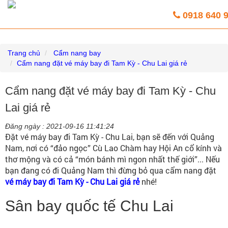
Vé máy bay giá rẻ trực tuyến HoaBinh
0918 640 
Airlines
Trang chủ
Cẩm nang bay
Cẩm nang đặt vé máy bay đi Tam Kỳ - Chu Lai giá rẻ
Cẩm nang đặt vé máy bay đi Tam Kỳ - Chu
Lai giá rẻ
Đăng ngày :
2021-09-16 11:41:24
Đặt vé máy bay đi Tam Kỳ - Chu Lai, bạn sẽ đến với Quảng
Nam, nơi có “đảo ngọc” Cù Lao Chàm hay Hội An cổ kính và
thơ mộng và có cả “món bánh mì ngon nhất thế giới”... Nếu
bạn đang có đi Quảng Nam thì đừng bỏ qua cẩm nang đặt
vé máy bay đi Tam Kỳ - Chu Lai giá rẻ
nhé!
Sân bay quốc tế Chu Lai