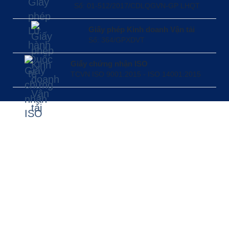
Số: 01-512/2017/CDLQGVN-GP LHQT
Giấy phép Kinh doanh Vận tải
Số: 364/GPXDVT
Giấy chứng nhận ISO
TCVN ISO 9001:2015 - ISO 14001:2015